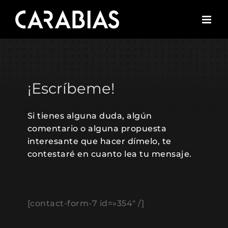
Saltar
al
contenido
¡Escríbeme!
Si tienes alguna duda, algún
comentario o alguna propuesta
interesante que hacer dímelo, te
contestaré en cuanto lea tu mensaje.
[contact-form-7 id=»354″ /]