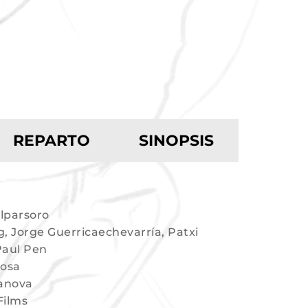
REPARTO
SINOPSIS
lparsoro
g, Jorge Guerricaechevarría, Patxi
Paul Pen
Rosa
lanova
ilms