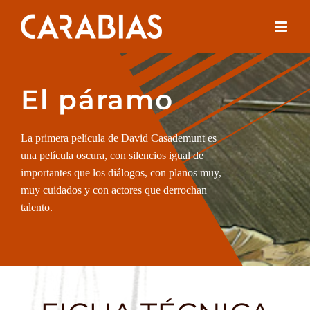
Saltar
al
contenido
El páramo
La primera película de David Casademunt es
una película oscura, con silencios igual de
importantes que los diálogos, con planos muy,
muy cuidados y con actores que derrochan
talento.