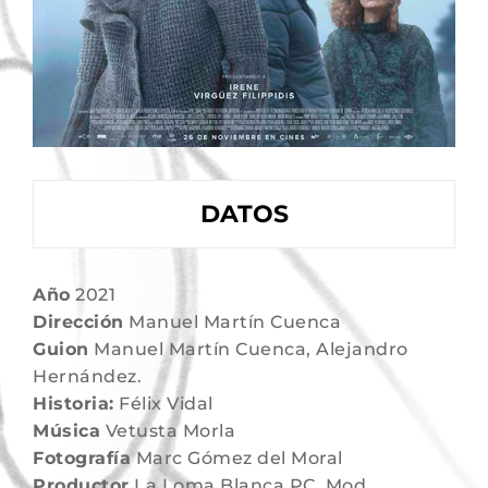
DATOS
Año
2021
Dirección
Manuel Martín Cuenca
Guion
Manuel Martín Cuenca, Alejandro
Hernández.
Historia:
Félix Vidal
Música
Vetusta Morla
Fotografía
Marc Gómez del Moral
Productor
La Loma Blanca PC, Mod