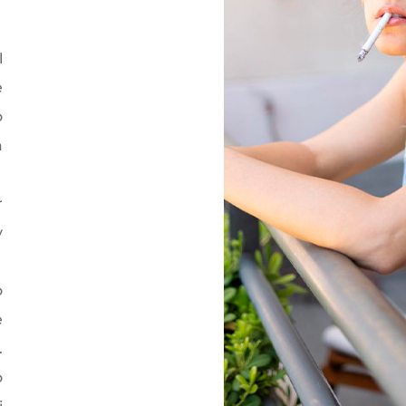
l
e
o
a
r
y
o
e
.
o